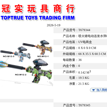
2026-5-19
产品货号
T679344
：
产品名称：
喷火猪电动连发水弹
产品包装：
UV电商盒
产品规格：
0 X 0 X 0 CM
外箱规格：
66 X 35.5 X 60.5 CM
每箱数量：
36
内盒个数：
0
3
产品体积：
0.142 M
毛重：
19.5 KG
净重：
21.5 KG
产品货号
T679345
：