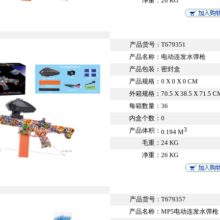
净重：
26 KG
产品货号
T679351
：
产品名称：
电动连发水弹枪
产品包装：
密封盒
产品规格：
0 X 0 X 0 CM
外箱规格：
70.5 X 38.5 X 71.5 C
每箱数量：
36
内盒个数：
0
3
产品体积：
0.194 M
毛重：
24 KG
净重：
26 KG
产品货号
T679357
：
产品名称：
MP5电动连发水弹枪