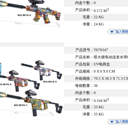
内盒个数：
0
3
产品体积：
0.172 M
毛重：
22 KG
净重：
24 KG
产品货号
T679347
：
产品名称：
喷火猪电动连发水弹
产品包装：
UV电商盒
产品规格：
0 X 0 X 0 CM
外箱规格：
70.5 X 38.5 X 71.5 C
每箱数量：
36
内盒个数：
0
3
产品体积：
0.194 M
毛重：
33 KG
净重：
35 KG