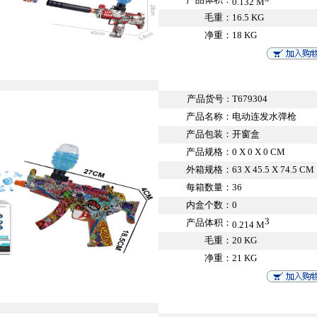
0.132 M
毛重：
16.5 KG
净重：
18 KG
产品货号
T679304
：
产品名称：
电动连发水弹枪
产品包装：
开窗盒
产品规格：
0 X 0 X 0 CM
外箱规格：
63 X 45.5 X 74.5 CM
每箱数量：
36
内盒个数：
0
3
产品体积：
0.214 M
毛重：
20 KG
净重：
21 KG