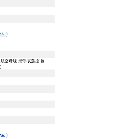
模型航空母舰 (带手表遥控)包
)