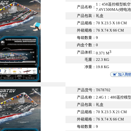
1：458遥控模型航空
产品名称：
7.4V1500MA (锂电池
产品包装：
礼盒
产品规格：
70 X 23.5 X 18 CM
外箱规格：
76 X 74 X 66 CM
每箱数量：
9
内盒个数：
0
3
产品体积：
0.371 M
毛重：
22.3 KG
净重：
19.8 KG
产品货号
T678702
：
产品名称：
2.4G 1：480遥控
产品包装：
礼盒
产品规格：
70 X 23.5 X 21 CM
外箱规格：
76 X 74 X 66 CM
每箱数量：
9