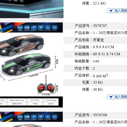
净重：
22.1 KG
产品货号
T678707
：
产品名称：
1：20兰博基尼SU
产品包装：
开窗盒
产品规格：
0 X 0 X 0 CM
外箱规格：
69 X 51 X 74 CM
每箱数量：
144
内盒个数：
2
3
产品体积：
0.260 M
毛重：
33 KG
净重：
30 KG
产品货号
T678708
：
产品名称：
1：20兰博基尼SU