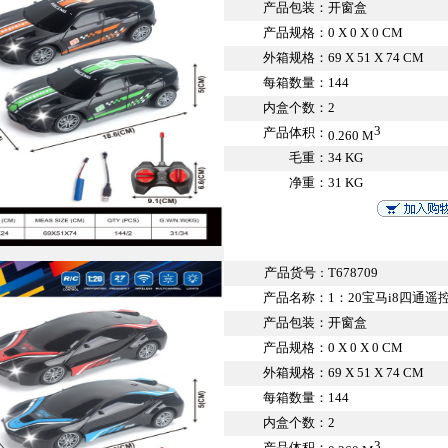
产品包装：
开窗盒
产品规格：
0 X 0 X 0 CM
外箱规格：
69 X 51 X 74 CM
每箱数量：
144
内盒个数：
2
3
产品体积：
0.260 M
毛重：
34 KG
净重：
31 KG
产品货号
T678709
：
产品名称：
1：20宝马i8四通
产品包装：
开窗盒
产品规格：
0 X 0 X 0 CM
外箱规格：
69 X 51 X 74 CM
每箱数量：
144
内盒个数：
2
3
产品体积：