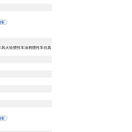
野车风火轮惯性车涂鸦惯性车仿真