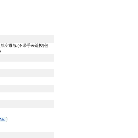
模型航空母舰 (不带手表遥控)包
)