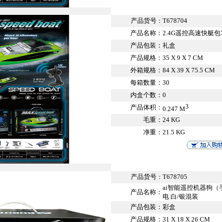
产品货号
T678704
：
产品名称：
2.4G遥控高速快艇包7.
产品包装：
礼盒
产品规格：
35 X 9 X 7 CM
外箱规格：
84 X 39 X 75.5 CM
每箱数量：
30
内盒个数：
0
3
产品体积：
0.247 M
毛重：
24 KG
净重：
21.5 KG
产品货号
T678705
：
ai智能遥控机器狗
产品名称：
电 白/银混装
产品包装：
彩盒
产品规格：
31 X 18 X 26 CM