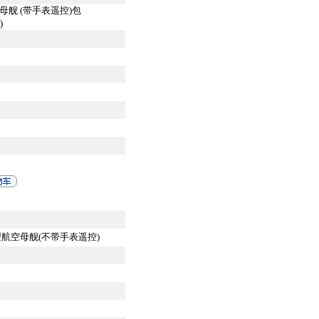
母舰 (带手表遥控)包
)
模型航空母舰(不带手表遥控)