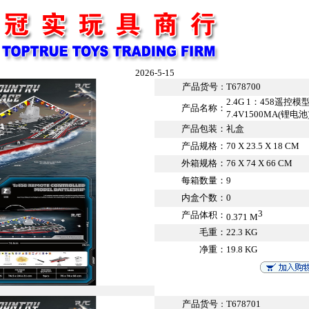
2026-5-15
产品货号
T678700
：
2.4G 1：458遥控
产品名称：
7.4V1500MA(锂电池
产品包装：
礼盒
产品规格：
70 X 23.5 X 18 CM
外箱规格：
76 X 74 X 66 CM
每箱数量：
9
内盒个数：
0
3
产品体积：
0.371 M
毛重：
22.3 KG
净重：
19.8 KG
产品货号
T678701
：