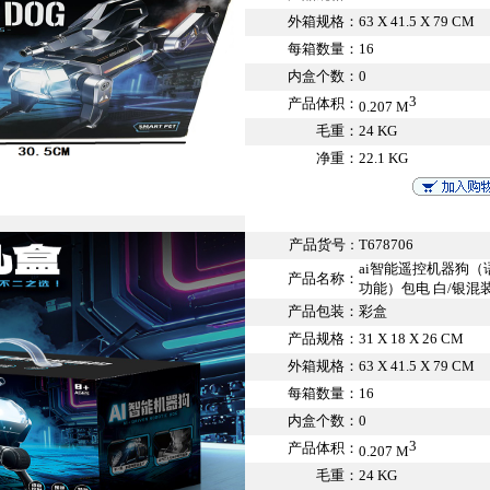
外箱规格：
63 X 41.5 X 79 CM
每箱数量：
16
内盒个数：
0
3
产品体积：
0.207 M
毛重：
24 KG
净重：
22.1 KG
产品货号
T678706
：
ai智能遥控机器狗
产品名称：
功能）包电 白/银混
产品包装：
彩盒
产品规格：
31 X 18 X 26 CM
外箱规格：
63 X 41.5 X 79 CM
每箱数量：
16
内盒个数：
0
3
产品体积：
0.207 M
毛重：
24 KG