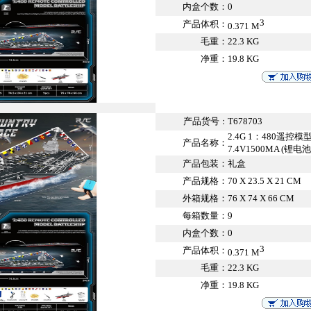
内盒个数：
0
3
产品体积：
0.371 M
毛重：
22.3 KG
净重：
19.8 KG
产品货号
T678703
：
2.4G 1：480遥控
产品名称：
7.4V1500MA (锂电池
产品包装：
礼盒
产品规格：
70 X 23.5 X 21 CM
外箱规格：
76 X 74 X 66 CM
每箱数量：
9
内盒个数：
0
3
产品体积：
0.371 M
毛重：
22.3 KG
净重：
19.8 KG