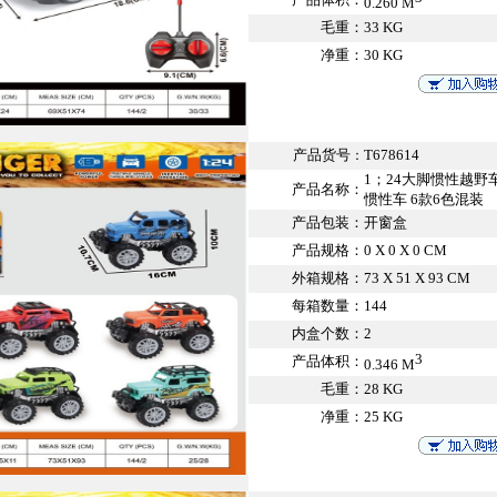
0.260 M
毛重：
33 KG
净重：
30 KG
产品货号
T678614
：
1；24大脚惯性越
产品名称：
惯性车 6款6色混装
产品包装：
开窗盒
产品规格：
0 X 0 X 0 CM
外箱规格：
73 X 51 X 93 CM
每箱数量：
144
内盒个数：
2
3
产品体积：
0.346 M
毛重：
28 KG
净重：
25 KG